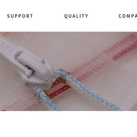
SUPPORT
QUALITY
COMP
NEWS CENTER
품질관리
YKK소개
모사품 주의
법규 및 규제
This is YK
지퍼사용상 주의
연혁
지퍼테스트 방법
경영이념
제품문의 상담
CEO인사말
영업사원 방문요청
지속가능성
FAQ
사회공헌
인증 및 수
채용정보
찾아오시는 