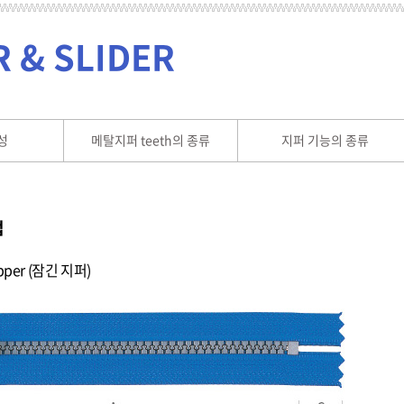
R & SLIDER
성
메탈지퍼 teeth의 종류
지퍼 기능의 종류
법
zipper (잠긴 지퍼)