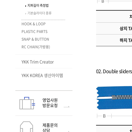
OTHERS
Flex Fix® avant - 1
Eyelet Washer
ALL
VISLON® CLEAR
지퍼길이 측정법
MINIFA®
SLIDER FINISHES
Flex Fix® avant - 2
SNAD®
N-6S
VISLON® Slim
STANDARD FINISH
기본슬라이더 종류
METALLION®
치
Flex Fix® avant - 3
Sewon PQ Button
N-8
VISLON® magnet TYPE
SLIDER FINISHES PEARL-
Puncture resistant zipper
HOOK & LOOP
LIKE ENAMEL
Flex Fix® avant - 4
SOFIX®-TW
QuickFree®
(RCW)
상지 TA
PLASTIC PARTS
TYPES AND STYLES
Flex Fix® avant - 5
SOFIX®-TW Curving Tape
VISLON® Delta shape
WOVEN-IN TOUGH
SNAP & BUTTON
하지 TA
element
ZIPPER
FEATURES
TYPE
Flex Fix® avant - 6
SOFIX®-TW Glow in the
RC CHAIN(가방용)
dark
METALUXE® Tough
NATULON Mechanically
SPECIAL FEATURES
TEST METHODS
WHAT IS S&B ITEM?
LENART®
Recycled
SOFIX®-TW Fluorescent
NATULON® Chemically
TEST METHODS
ATTACHING MACHINE
Recycled
Solution Dye
YKK Trim Creator
SOFIX®-TW Print Tape
click-TRAK®
GreenRise®
NATULON® SOFIX®
02. Double sli
YKK KOREA 생산아이템
영업사원
방문요청
제품문의
상담
치