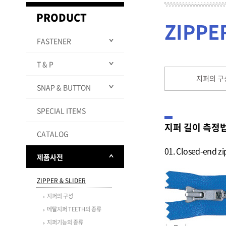
PRODUCT
ZIPPE
FASTENER
T & P
ALL
METAL FASTENER
지퍼의 구
SNAP & BUTTON
ALL
VISLON FASTENER
ALL
HOOK & LOOP
COIL FASTENER
STANDARD TYPE
ALL
SPECIAL ITEMS
ALL
PLASTIC PARTS
ALL
SLIDER PARTS
Y-ZIP®
STANDARD TYPE
ALL
Jeans Button
지퍼 길이 측정
WOVEN
ALL
EXCELLA®
VISLON® FLAT
STANDARD TYPE
ALL
CATALOG
SNAP
ALL
FABRIC KNIT
BUCKLE
EVERBRIGHT®
METALUXE
SOFLEX®
ZIPPER TYPE METAL
01. Closed-end 
Rivet & Burr
Standard Closed Top
ALL
INJECTION POWER
STRAP ADJUSTER
제품사전
EXCELLA® light
VISLON® WITH MIRROR
CONCEAL®
ZIPPER TYPE EXCELLA®
Button
Snapet
HOOK
Ej Cap Plain
ALL
LIKE FINISH
NLOOP
EXCELLA®Curve
AQUAGUARD®
ZIPPER TYPE COIL
Standard Open Top
PLANCER
Ej Cap Flat
Burr E
ALL
ZIPPER & SLIDER
AQUASEAL®
D-RING/TRI-RING
Button
POLISHED
RC(RACQUET COIL)
ZIPPER TYPE CONCEAL®
H&E
Ej Cap Open
Burr F
SNAPET® Open Prong
ALL
AQUAGUARD®
SNAP HOOK
지퍼의 구성
Flex Open Top Button
PROSEAL®
Iridescent Coil Zipper
ZIPPER TYPE EFLON
Others
Nylon Cap
Burr B
SNAPET® Pearl
PL-L
ALL
TOP OPEN
CORD STOPPER & CORD
메탈지퍼 TEETH의 종류
Dome Top Button
FIRE RESISTANT
GLOW IN THE DARK
ZIPPER TYPE RC
ATTACHING MACHINE
END
Rubber Cap
Burr G
SNAPET Cap
HU10
ALL
LUMIFINE®
지퍼기능의 종류
Plastic Body Button
COLOR COMBINATION
ZIPPER TYPE VISLON®