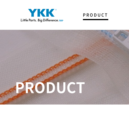
PRODUCT
FASTENER
T & P
SNAP & BUTTON
SPECIAL ITEMS
PRODUCT
CATALOG
제품사전
YKK Trim Creator
YKK KOREA 생산아이템