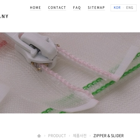
HOME
CONTACT
FAQ
SITEMAP
KOR
ENG
ANY
K KOREA
상
PRODUCT
제품사전
ZIPPER & SLIDER
길