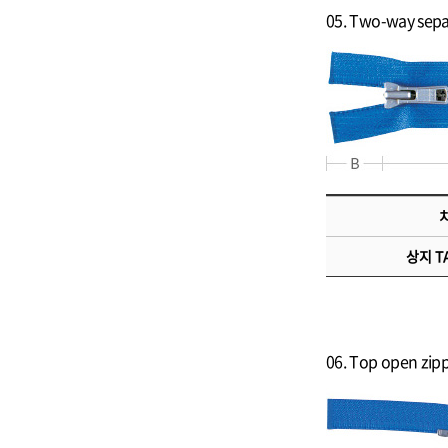
05. Two-way se
치
상지 TA
06. Top open z